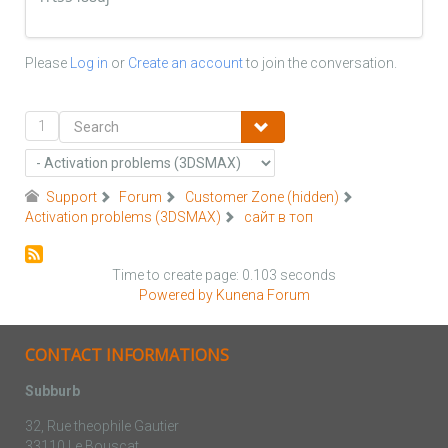
Please
Log in
or
Create an account
to join the conversation.
1
Support
Forum
Customer Zone (hidden)
Activation problems (3DSMAX)
сайт в топ
Time to create page: 0.103 seconds
Powered by
Kunena Forum
CONTACT INFORMATIONS
Subburb
32, Rue theophile Gautier
33110 Le Bouscat