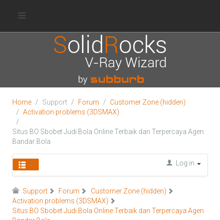
Home
Support
Forum
Customer Zone (hidden)
Activation problems (3DSMAX)
Situs BO Sbobet Judi Bola Online Terbaik dan Terpercaya Agen
Bandar Bola
Log in
Support
Forum
Customer Zone (hidden)
Activation problems (3DSMAX)
Situs BO Sbobet Judi Bola Online Terbaik dan Terpercaya Agen