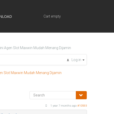
NLOAD
Cart empty
i ini Agen Slot Maxwin Mudah Menang Dijamin
Log in
Agen Slot Maxwin Mudah Menang Dijamin
1 year 7 months ago
#10593