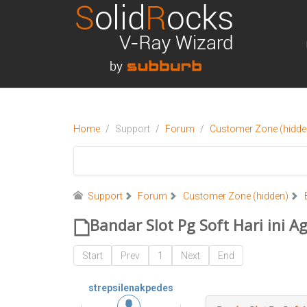
Home
Support
Forum
Customer Zone (hidde
Support
Forum
Customer Zone (hidden)
Bandar Slot Pg Soft Hari ini
Start
Prev
1
Next
End
strepsilenakpedes