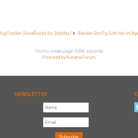
BugTracker (SolidRocks for 3dsMax)
Bandar Slot Pg Soft Hari ini 
Time to create page: 0.090 seconds
Powered by
Kunena Forum
NEWSLETTER
K