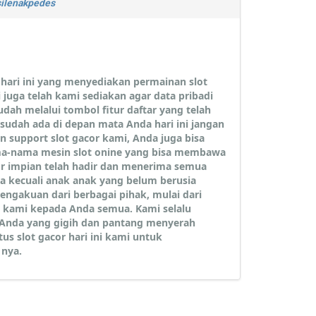
silenakpedes
 hari ini yang menyediakan permainan slot
juga telah kami sediakan agar data pribadi
dah melalui tombol fitur daftar yang telah
 sudah ada di depan mata Anda hari ini jangan
 support slot gacor kami, Anda juga bisa
ma-nama mesin slot onine yang bisa membawa
cor impian telah hadir dan menerima semua
a kecuali anak anak yang belum berusia
engakuan dari berbagai pihak, mulai dari
 kami kepada Anda semua. Kami selalu
 Anda yang gigih dan pantang menyerah
s slot gacor hari ini kami untuk
 nya.