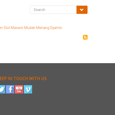
Agen Slot Maxwin Mudah Menang Dijamin
EEP IN TOUCH WITH US